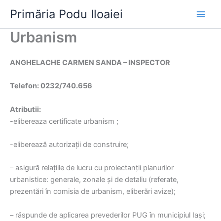
Skip
Primăria Podu Iloaiei
to
content
Urbanism
ANGHELACHE CARMEN SANDA – INSPECTOR
Telefon: 0232/740.656
Atributii:
-elibereaza certificate urbanism ;
-eliberează autorizaţii de construire;
– asigură relaţiile de lucru cu proiectanţii planurilor
urbanistice: generale, zonale şi de detaliu (referate,
prezentări în comisia de urbanism, eliberări avize);
– răspunde de aplicarea prevederilor PUG în municipiul Iaşi;