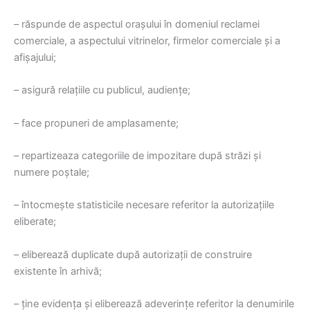
– răspunde de aspectul oraşului în domeniul reclamei
comerciale, a aspectului vitrinelor, firmelor comerciale şi a
afişajului;
– asigură relaţiile cu publicul, audienţe;
– face propuneri de amplasamente;
– repartizeaza categoriile de impozitare după străzi şi
numere poştale;
– întocmeşte statisticile necesare referitor la autorizaţiile
eliberate;
– eliberează duplicate după autorizaţii de construire
existente în arhivă;
– ţine evidenţa şi eliberează adeverinţe referitor la denumirile