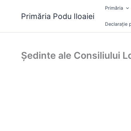
Skip
Primăria
to
Primăria Podu Iloaiei
content
Declarație p
Ședinte ale Consiliului L