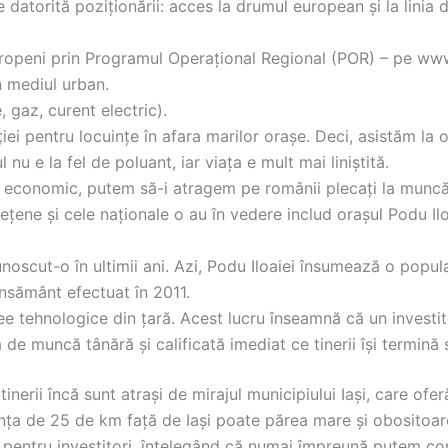
e datorită poziționării: acces la drumul european și la lini
uropeni prin Programul Operațional Regional (POR) – pe www.
n mediul urban.
, gaz, curent electric).
i pentru locuințe în afara marilor orașe. Deci, asistăm la o
u e la fel de poluant, iar viața e mult mai liniștită.
e economic, putem să-i atragem pe românii plecați la muncă 
dețene și cele naționale o au în vedere includ orașul Podu Il
noscut-o în ultimii ani. Azi, Podu Iloaiei însumează o popul
ensământ efectuat în 2011.
cee tehnologice din țară. Acest lucru înseamnă că un investi
de muncă tânără și calificată imediat ce tinerii își termină s
inerii încă sunt atrași de mirajul municipiului Iași, care of
tanța de 25 de km față de Iași poate părea mare și obositoare
i pentru investitori, înțelegând că numai împreună putem co