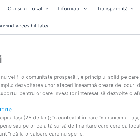
Consiliul Local
Informații
Transparență
rivind accesibilitatea
i
t, nu vei fi o comunitate prosperă!”, e principiul solid pe ca
simplu: dezvoltarea unor afaceri înseamnă creare de locuri d
portul pentru oricare investitor interesat să dezvolte o afac
forte:
ipiul Iași (25 de km); în contextul în care în municipiul Iași
pene sau pe orice altă sursă de finanțare care cere ca loca
sunt încă la o valoare care nu sperie!