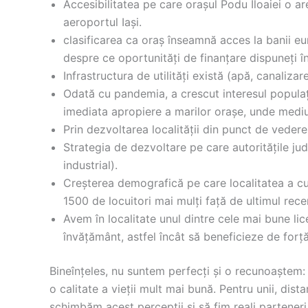
Accesibilitatea pe care orașul Podu Iloaiei o ar
aeroportul Iași.
clasificarea ca oraș înseamnă acces la banii e
despre ce oportunități de finanțare dispuneți î
Infrastructura de utilități există (apă, canalizare
Odată cu pandemia, a crescut interesul populație
imediata apropiere a marilor orașe, unde mediul n
Prin dezvoltarea localității din punct de veder
Strategia de dezvoltare pe care autoritățile ju
industrial).
Creșterea demografică pe care localitatea a cu
1500 de locuitori mai mulți față de ultimul rec
Avem în localitate unul dintre cele mai bune li
învățământ, astfel încât să beneficieze de forță 
Bineînțeles, nu suntem perfecți și o recunoaștem: t
o calitate a vieții mult mai bună. Pentru unii, dis
schimbăm acest percepții și să fim reali partener