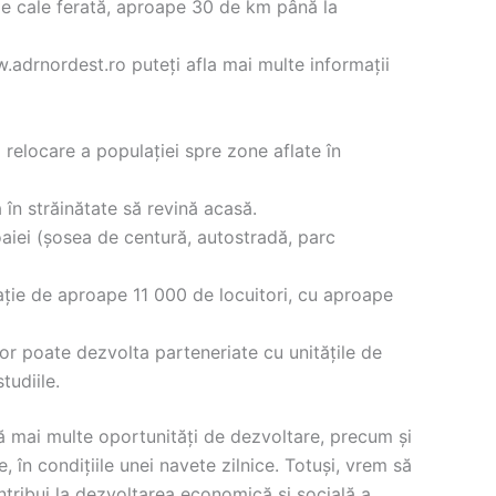
a de cale ferată, aproape 30 de km până la
adrnordest.ro puteți afla mai multe informații
 relocare a populației spre zone aflate în
în străinătate să revină acasă.
oaiei (șosea de centură, autostradă, parc
ație de aproape 11 000 de locuitori, cu aproape
tor poate dezvolta parteneriate cu unitățile de
tudiile.
eră mai multe oportunități de dezvoltare, precum și
, în condițiile unei navete zilnice. Totuși, vrem să
ntribui la dezvoltarea economică și socială a