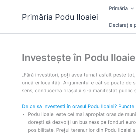
Skip
Primăria
to
Primăria Podu Iloaiei
content
Declarație p
Investește în Podu Iloaie
„Fără investitori, poți avea turnat asfalt peste to
oricărei localități. Argumentul e cât se poate de 
sens, conducerea orașului și-a manifestat public su
De ce să investești în orașul Podu Iloaiei? Puncte 
Podu Iloaiei este cel mai apropiat oraș de munic
dorești să dezvolți un business pe fonduri euro
posibilitate! Prețul terenurilor din Podu Iloaiei 