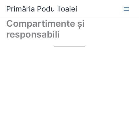
Skip
Primăria Podu Iloaiei
to
content
Compartimente și
responsabili