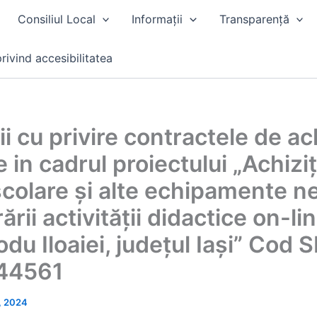
Consiliul Local
Informații
Transparență
rivind accesibilitatea
i cu privire contractele de ac
 in cadrul proiectului „Achizi
școlare și alte echipamente n
rii activității didactice on-lin
odu Iloaiei, județul Iași” Cod 
44561
8, 2024