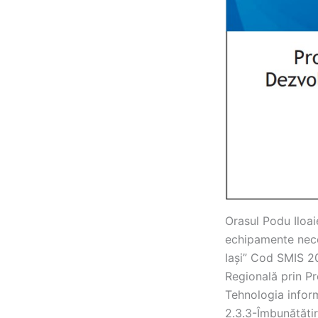
Orasul Podu Iloaie
echipamente neces
Iași” Cod SMIS 2
Regională prin P
Tehnologia inform
2.3.3-Îmbunătățire