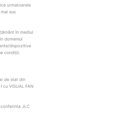
lice urmatoarele
i mai sus
vățământ în mediul
din domeniul
mente/dispozitive
e condiții.
ar de stat din
K I cu VISUAL FAN
 conferinta JLC