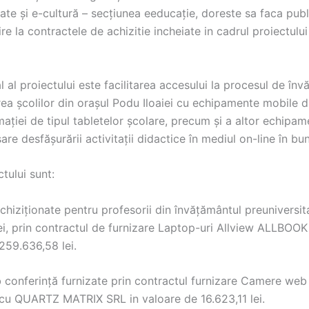
ate și e-cultură – secțiunea eeducație, doreste sa faca pub
ire la contractele de achizitie incheiate in cadrul proiectulu
l al proiectului este facilitarea accesului la procesul de în
rea școlilor din orașul Podu Iloaiei cu echipamente mobile 
mației de tipul tabletelor școlare, precum și a altor echipa
re desfășurării activitații didactice în mediul on-line în bun
tului sunt:
achiziționate pentru profesorii din învățământul preuniversit
ei, prin contractul de furnizare Laptop-uri Allview ALLBOO
259.636,58 lei.
conferință furnizate prin contractul furnizare Camere web
 QUARTZ MATRIX SRL in valoare de 16.623,11 lei.