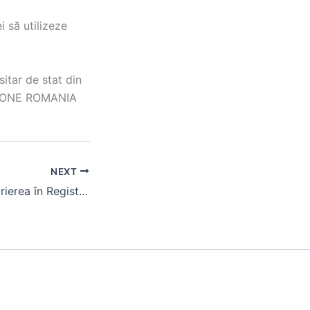
ei să utilizeze
sitar de stat din
DAFONE ROMANIA
NEXT
Anunț privind înscrierea în Registrul Agricol