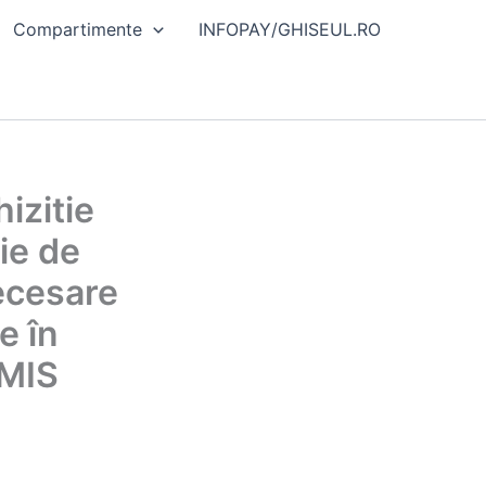
Compartimente
INFOPAY/GHISEUL.RO
hizitie
ție de
ecesare
e în
SMIS