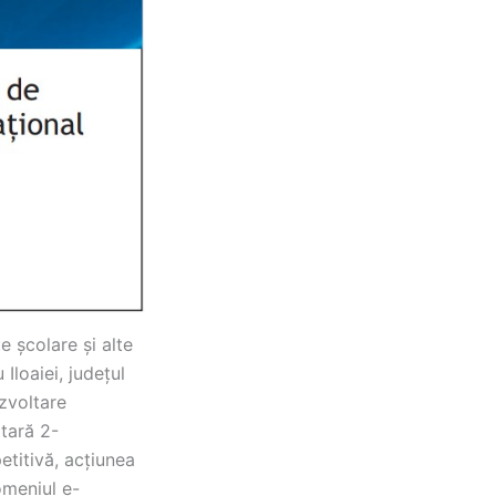
e școlare și alte
Iloaiei, județul
zvoltare
tară 2-
etitivă, acțiunea
omeniul e-