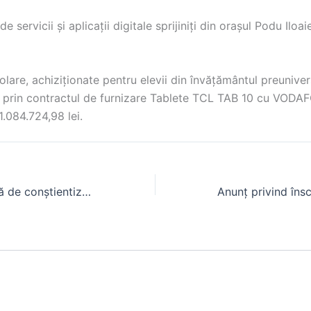
de servicii și aplicații digitale sprijiniți din orașul Podu Iloai
olare, achiziționate pentru elevii din învățământul preuniver
i, prin contractul de furnizare Tablete TCL TAB 10 cu VO
1.084.724,98 lei.
Luna interațională de conștientizare a cancerului la sân