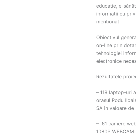
educație, e-sănăt
informatii cu priv
mentionat.
Obiectivul genera
on-line prin dota
tehnologiei infor
electronice necesa
Rezultatele proiec
– 118 laptop-uri 
orașul Podu Iloai
SA in valoare de 
– 61 camere web 
1080P WEBCAM cu