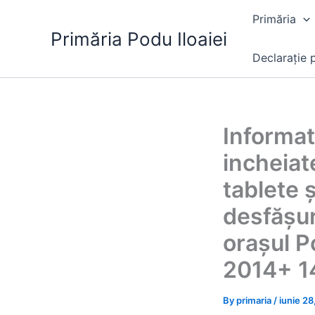
Skip
Primăria
to
Primăria Podu Iloaiei
content
Declarație p
Informati
incheiate
tablete 
desfășură
orașul P
2014+ 1
By
primaria
/
iunie 2