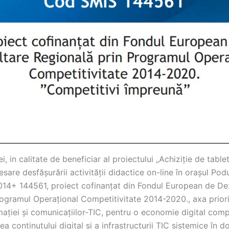
i, in calitate de beneficiar al proiectului „Achiziție de tablet
are desfășurării activității didactice on-line în orașul Podu 
014+ 144561, proiect cofinanțat din Fondul European de De
rogramul Operațional Competitivitate 2014-2020., axa priori
ației și comunicațiilor-TIC, pentru o economie digital comp
a conținutului digital și a infrastructurii TIC sistemice în d